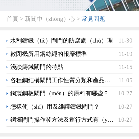
首頁 > 新聞中（zhōng）心 >
常見問題
水利鑄鐵（tiě）閘門的防腐處（chù）理
11-30
啟閉機所用鋼絲繩的報廢標準
11-19
淺談鑄鐵閘門的特點
11-15
各種鋼結構閘門工作性質分類和產品的（de）相關特點
11-05
鋼製鋼板閘門（mén）的原料有哪些？
10-27
怎樣使（shǐ）用及維護鑄鐵閘門？
10-27
鋼壩閘門操作發方法及運行方式有（yǒu）哪些？
10-27