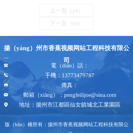
上一頁（yè）
下一頁（yè）
揚（yáng）州市香蕉视频网站工程科技有限公
司
電（diàn）話：

手機：13773479787

傳真：

郵箱（xiāng）：pengfeilijoe@sina.com

地址：揚州市江都區仙女鎮城北工業園區

版（bǎn）權所有：
揚州市香蕉视频网站工程科技有限公