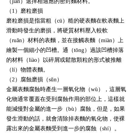
（jiàn）選擇相適應的密封麵材料。
（1）磨粒磨損
磨粒磨損是指當粗（cū）糙的硬表麵在軟表麵上
滑動時發生的磨損，將硬質材料壓入較軟
（ruǎn）材料的表麵，並在接觸表麵（miàn）上
繪製一個細小的凹槽。通（tōng）過該凹槽掉落
的材料（liào）以碎屑或鬆散顆粒的形式被推離
（lí）物體表麵。
（2）腐蝕磨損（sǔn）
金屬表麵腐蝕時產生一層氧化物（wù），這層氧
化物通常覆蓋在受到腐蝕作用的部位上，這樣就
能減慢對金屬的進一步（bù）腐蝕，但是，如果
發生滑動的話，就會清除掉表麵的氧化物，使裸
露出來的金屬表麵受到進一步的腐蝕（shí）。