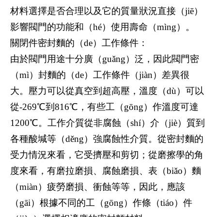
材料選擇是否合理以及它的質量狀況直接（jiē）
影響閥門的功能和（hé）使用壽命（mìng）。
關閉件密封麵的（de）工作條件：
由於閥門用途十分廣（guǎng）泛，因此閥門密
（mì）封麵的（de）工作條件（jiàn）差異很
大。壓力可以從真空到超高壓，溫度（dù）可以
從-269℃到816℃，有些工（gōng）作溫度可達
1200℃。工作介質從非腐蝕（shí）介（jiè）質到
各種酸堿等（děng）強腐蝕性介質。從密封麵的
受力情況來看，它受擠壓和剪切；從磨擦學的角
度來看，有磨拉磨損、腐蝕磨損、表（biǎo）麵
（miàn）疲勞磨損、衝蝕等等，因此，應該
（gāi）根據不同的工（gōng）作條（tiáo）件