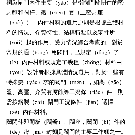
鋼製閘門內件主要（yào）是指閥門關閉件的密
封麵和閥杆、襯（chèn）套（上密封座
（zuò）），內件材料的選用原則是根據主體材
料的情況、介質特性、結構特點以及零件所
（suǒ）起的作用、受力情況綜合考慮的。對於
常規的通（tōng）用閥門，已規定（dìng）了
（le）內件材料或規定了幾種（zhǒng）材料由
（yóu）設計者根據具體情況選用，對於一些有
特殊要（yào）求的閥門（mén），如高（gāo）
溫、高壓、介質有腐蝕等工況條（tiáo）件，則
需按鋼製（zhì）閘門工況條件（jiàn）選擇
（zé）內件材料。
關閉件即閘板（閥瓣）、閥座，關閉（bì）件的
（de）密（mì）封麵是閥門的主要工作麵之一。