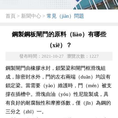
首頁 > 新聞中心 >
常見（jiàn）問題
鋼製鋼板閘門的原料（liào）有哪些
（xiē）？
發布時間：2021-10-27
瀏覽次數：1227
鋼製閘門由橡膠水封，鎖緊梁和閘門框滑塊組
成，除密封水外，門的左右兩端（duān）均設有
鎖定梁。當需要（yào）維護時，門（mén）被支
撐在插槽中。滑塊由油（yóu）性尼龍製成，具
有良好的耐腐蝕性和摩擦係數，僅（jǐn）為鋼的
三分之（zhī）一。