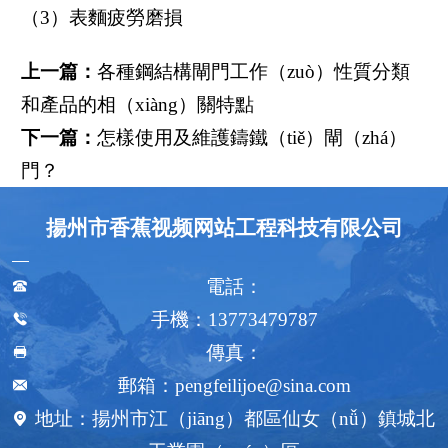
（3）表麵疲勞磨損
上一篇：
各種鋼結構閘門工作（zuò）性質分類
和產品的相（xiàng）關特點
下一篇：
怎樣使用及維護鑄鐵（tiě）閘（zhá）
門？
揚州市香蕉视频网站工程科技有限公司
電話：

手機：13773479787

傳真：

郵箱：pengfeilijoe@sina.com

地址：揚州市江（jiāng）都區仙女（nǚ）鎮城北
