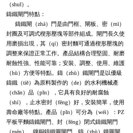
（shuǐ）。
鑄鐵閘門特點：
鑄鐵閘（zhá）門是由門框、閘板、密（mì）
封圈及可調式楔形壓塊等部件組成。閘門長久使
用磨損出現，其（qí）密封麵可通過楔形壓塊的
調整來保證正常工作。產品結構合理堅固、耐磨
耐蝕性強、性能可靠；安裝、調整、使用、維護
（hù）方便等特點。鑄（zhù）鐵閘門是以優級
鑄鐵（tiě）為原料製作的（de）的水利機械產
（chǎn）品（pǐn），它具有良好的耐腐蝕
（shí），止水密封（fēng）好，安裝簡單，使用
壽命廠等特點。產品（pǐn）可分為（wéi）：PZ
平板平麵鑄鐵閘門、封（fēng）閉式鑄鐵閘門
（mén）、鑲銅鑄鐵圓閘門、鑄（zhù）鐵圓閘