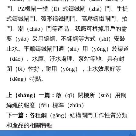
門、PZ機閘一體（tǐ）式鑄鐵閘（zhá）門、手提
式鑄鐵閘門、弧形鑄鐵閘門、高壓鑄鐵閘門、拍
門、潮（cháo）門等產品。我廠可根據用戶的需
要（yào）采用鑲銅、不鏽鋼等方式（shì）安裝
止水。平麵鑄鐵閘門適（shì）用（yòng）於渠道
（dào）、水庫、汙水處理、泵站等地。具有封
閉（bì）性好，耐用（yòng），止水效果好等
（děng）特點。
上（shàng）一篇：
啟（qǐ）閉機所（suǒ）用鋼
絲繩的報廢（fèi）標準（zhǔn）
下一篇：
各種鋼（gāng）結構閘門工作性質分類
和產品的相關特點