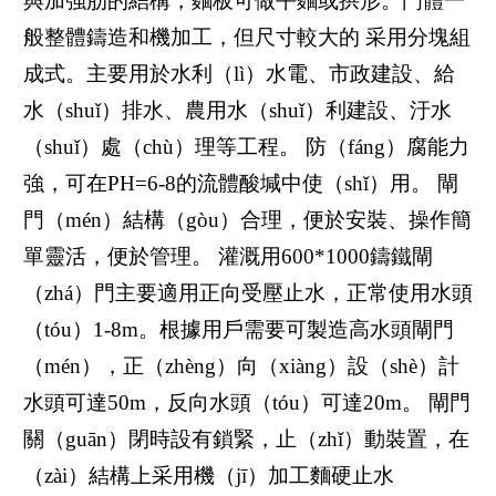
與加強肋的結構，麵板可做平麵或拱形。門體一
般整體鑄造和機加工，但尺寸較大的 采用分塊組
成式。主要用於水利（lì）水電、市政建設、給
水（shuǐ）排水、農用水（shuǐ）利建設、汙水
（shuǐ）處（chù）理等工程。 防（fáng）腐能力
強，可在PH=6-8的流體酸堿中使（shǐ）用。 閘
門（mén）結構（gòu）合理，便於安裝、操作簡
單靈活，便於管理。 灌溉用600*1000鑄鐵閘
（zhá）門主要適用正向受壓止水，正常使用水頭
（tóu）1-8m。根據用戶需要可製造高水頭閘門
（mén），正（zhèng）向（xiàng）設（shè）計
水頭可達50m，反向水頭（tóu）可達20m。 閘門
關（guān）閉時設有鎖緊，止（zhǐ）動裝置，在
（zài）結構上采用機（jī）加工麵硬止水