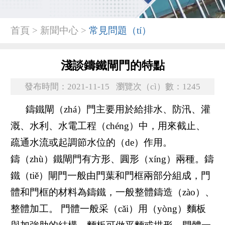
首頁 > 新聞中心 >
常見問題（tí）
淺談鑄鐵閘門的特點
發布時間：2021-11-15
瀏覽次（cì）數：1245
鑄鐵閘（zhá）門主要用於給排水、防汛、灌
溉、水利、水電工程（chéng）中，用來截止、
疏通水流或起調節水位的（de）作用。
鑄（zhù）鐵閘門有方形、圓形（xíng）兩種。鑄
鐵（tiě）閘門一般由門葉和門框兩部分組成，門
體和門框的材料為鑄鐵，一般整體鑄造（zào）、
整體加工。 門體一般采（cǎi）用（yòng）麵板