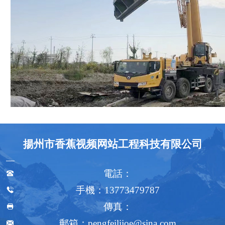
揚州市香蕉视频网站工程科技有限公司
電話：

手機：13773479787

傳真：

郵箱：pengfeilijoe@sina.com
