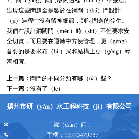
3、鋼（gāng）閘門啟閉過程（chéng）不靈活。
出現這些問題全是鑒於在鋼閘（zhá）門設計
（jì）過程中沒有留神細節，到時問題的發生。
我們在設計鋼閘門（mén）時（shí）不但要求安
全切實，而且要在運轉中方便管理，更（gèng）
首要的是要求布（bù）局和結構上更（gèng）經
濟相宜.
上一篇：
閘門的不同分類有哪（nǎ）些？
下一篇：
沒有了（le）
揚州市研（yán）水工程科技（jì）有限公司
電（diàn）話：

手機：13773479787
