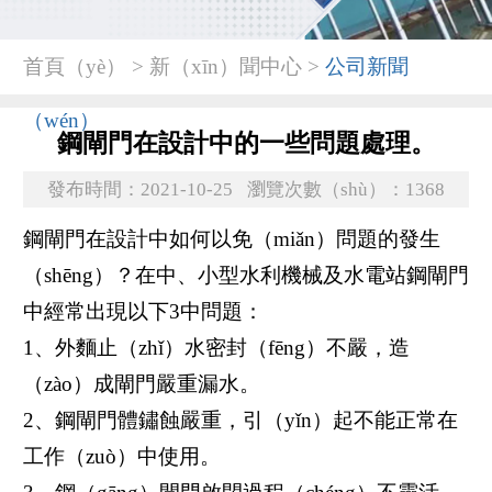
首頁（yè） > 新（xīn）聞中心 >
公司新聞
（wén）
鋼閘門在設計中的一些問題處理。
發布時間：2021-10-25
瀏覽次數（shù）：1368
鋼閘門在設計中如何以免（miǎn）問題的發生
（shēng）？在中、小型水利機械及水電站鋼閘門
中經常出現以下3中問題：
1、外麵止（zhǐ）水密封（fēng）不嚴，造
（zào）成閘門嚴重漏水。
2、鋼閘門體鏽蝕嚴重，引（yǐn）起不能正常在
工作（zuò）中使用。